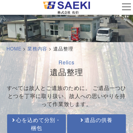
t
o
g
g
l
e
n
a
v
i
HOME
>
業務内容
>
遺品整理
g
a
t
Relics
i
o
遺品整理
n
すべては故人とご遺族のために。
ご遺品一つひ
とつを丁寧に取り扱い、故人への思いやりを持
って作業致します。
心を込めて分別・
遺品の供養
梱包