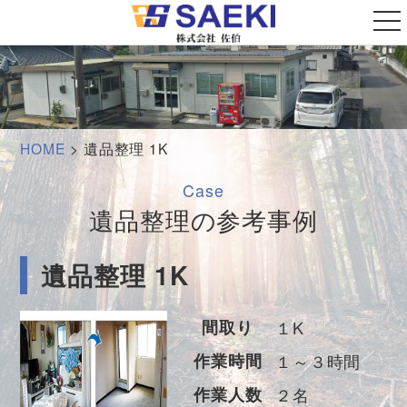
t
o
g
g
l
e
n
a
v
i
HOME
>
遺品整理 1K
g
a
t
Case
i
o
遺品整理の参考事例
n
遺品整理 1K
間取り
１K
作業時間
１～３時間
作業人数
２名